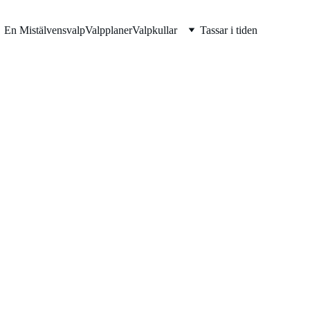
En Mistälvensvalp
Valpplaner
Valpkullar
Tassar i tiden