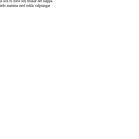
n och ro först sen brukar det släppa.
tmärkt mamma med enkla valpningar 
m