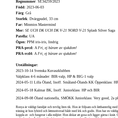
Regnummer
: SE34259/2023
Född:
 2023-06-03
Färg
: Grå
Storlek
: Dvärgpudel, 33 cm
Far: 
Minmios Mastermind 
Mor:
SE UCH DK UCH DK V-21 NORD V-21
 Splash Silver Saga
Patella: 
UA
Ögon:
 PPM iris-iris, lindrig
PRA-prcd: 
A 
Fri, ej bärare av sjukdom!
PRA-rcd4: 
A 
Fri, ej bärare av sjukdom!
Utställningar:
2023-10-14 Svenska Kuvaszklubben
Valpklass 4-6 månader: BIR-valp, HP & BIG-1 valp
2024-05-11 Lilla Öland, Inoff. Småland-Ölands KK Öppenklass: H
2024-05-18 Kalmar BK, Inoff. Juniorklass: HP och BIR
2024-09-08 Öland nationella, SMÖKK Juniorklass: Very good, 2a pl
Ronya är väldigt familjär och trevlig liten tik. Hon är följsam och lätthanterlig med 
träning är hon lyhörd och lättmotiverad både med lek och godis. Hon har en väldigt
koppla av  och fungerar i alla miljöer. Hon älskar att gosa och ligger gärna i knät.