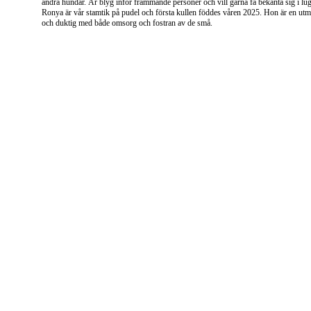
andra hundar. Är blyg inför främmande personer och vill gärna få bekanta sig i lug
Ronya är vår stamtik på pudel och första kullen föddes våren 2025. Hon är en u
och duktig med både omsorg och fostran av de små.
Mistälvens Blooming Drea
WILDA
Regnummer
: SE12965/2026
Född:
 2026-01-17
Färg
: Grå
Storlek
: Toypudel
Far: 
Candy Dogs Glader 
Mor:
 Amore Vincit Omnia Wingardium Levi
Patella: 
Ögon:
PRA-prcd: 
Hereditärt fri
, ej bärare av sjukdom!