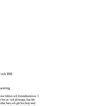
P och BIR
acering
stor leklust och föremålsintresse. I 
 bra av- och på knapp, kan lätt 
 Gillar barn och går bra ihop med 