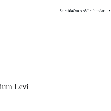
Startsida
Om oss
Våra hundar
Våra Pudlar
ium Levi